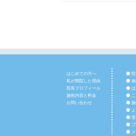
はじめての方へ
院
私が開院した理由
施
院長プロフィール
ほ
施術内容と料金
こ
お問い合わせ
施
よ
患
プ
メ