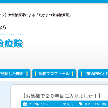
ージ】女性治療家による「たかまつ東洋治療院」
が開院した理由
院長プロフィール
施術内容と
【お陰様で２０年目に入りました！】
2022年07月12日
お知らせ
整体、ヨガ、柔ら