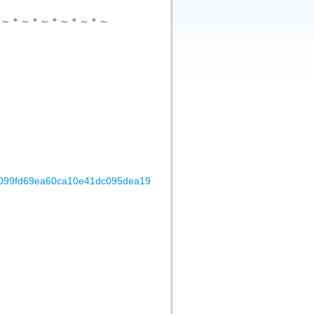
＊～＊～＊～＊～＊～＊～
8099fd69ea60ca10e41dc095dea19