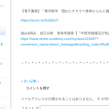
【電子書籍】『東洋医学 隠れたチカラ〜身体から心と
https://amzn.to/3uQ5kJ7
強み&弱み 自己分析 算命学講座【『中医学陰陽五行気
https://www.street-academy.com/myclass/116447?
ま
conversion_name=direct_message&tracking_code=ff4a
～＊～＊～＊～＊～＊～＊～＊～＊～＊～＊～＊～＊～
い
« 古い記事へ
５
コメントを残す
メールアドレスが公開されることはありません。
※
が付
コメント
※