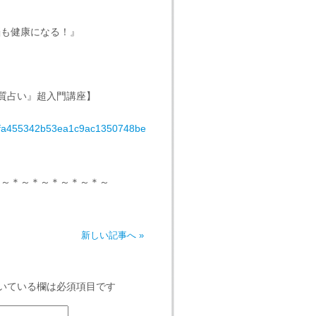
脳も健康になる！』
質占い』超入門講座】
0fa455342b53ea1c9ac1350748be
＊～＊～＊～＊～＊～＊～
新しい記事へ »
いている欄は必須項目です