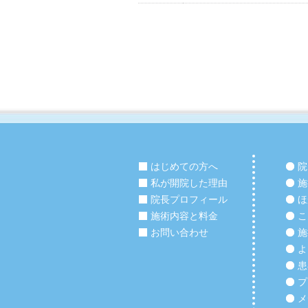
はじめての方へ
院
私が開院した理由
施
院長プロフィール
ほ
施術内容と料金
こ
お問い合わせ
施
よ
患
プ
メ