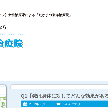
ージ】女性治療家による「たかまつ東洋治療院」
が開院した理由
院長プロフィール
施術内容と
Q1【鍼は身体に対してどんな効果があ
2022年08月19日
Ｑ＆Ａ
,
ブログ